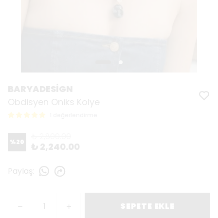
BARYADESİGN
Obdisyen Oniks Kolye
1 değerlendirme
₺ 2,800.00
%
20
₺ 2,240.00
Paylaş
:
SEPETE EKLE