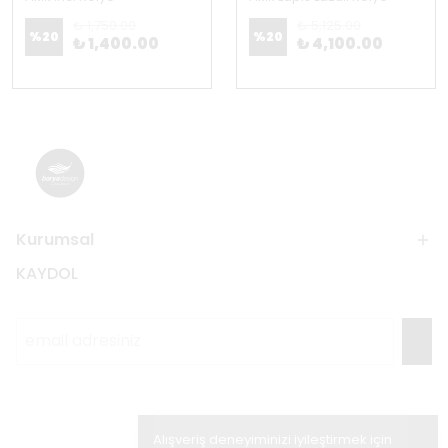
₺ 1,750.00
₺ 5,125.00
%
20
%
20
₺ 1,400.00
₺ 4,100.00
Kurumsal
KAYDOL
Alışveriş deneyiminizi iyileştirmek için