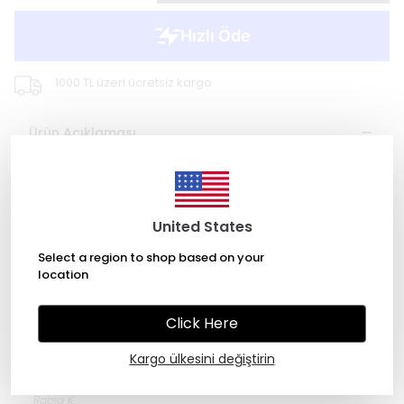
1000 TL üzeri ücretsiz kargo
Ürün Açıklaması
Kolyemizde iri Obdisyen taşları, Hematit taşları ve Oniks
taşları kullandık. Kolyemiz 45 cm dir. İki sıradan
oluşmaktadır. Tüm ürünlerimiz 22 ayar altın kaplama pirinç
parçalardan oluşmaktadır ve anti alerjiktir.
United States
Select a region to shop based on your
location
Yorumlar
Click Here
1 değerlendirmeye göre
Kargo ülkesini değiştirin
Rabia
K.