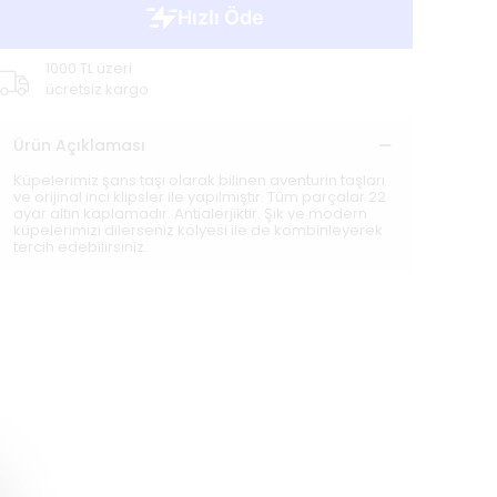
1000 TL üzeri
ücretsiz kargo
Ürün Açıklaması
Küpelerimiz şans taşı olarak bilinen aventurin taşları
ve orijinal inci klipsler ile yapılmıştır. Tüm parçalar 22
ayar altın kaplamadır. Antialerjiktir. Şık ve modern
küpelerimizi dilerseniz kolyesi ile de kombinleyerek
tercih edebilirsiniz.