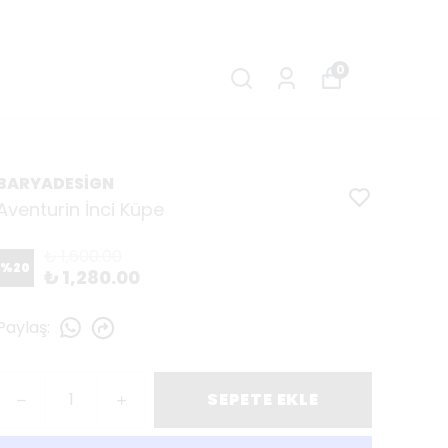
0
BARYADESİGN
Aventurin İnci Küpe
₺ 1,600.00
%
20
₺ 1,280.00
Paylaş
:
SEPETE EKLE