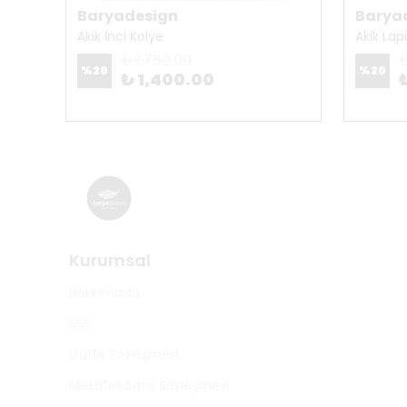
Baryadesign
Barya
Akik İnci Kolye
Akik Lap
₺ 1,750.00
₺
%
20
%
20
₺ 1,400.00
Kurumsal
Hakkımızda
SSS
Gizlilik Sözleşmesi
Mesafeli Satış Sözleşmesi