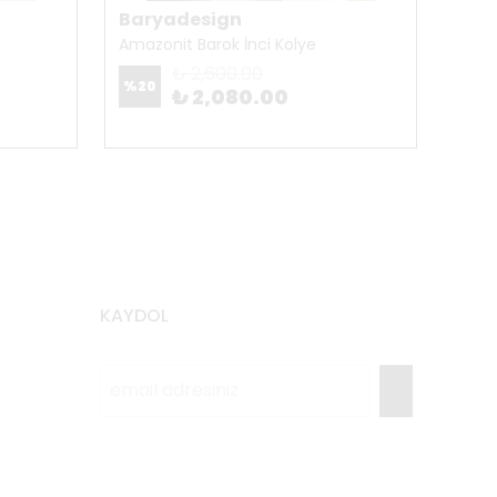
Baryadesign
Bar
Amazonit Barok İnci Kolye
Anka
₺ 2,600.00
%
20
%
20
₺ 2,080.00
KAYDOL