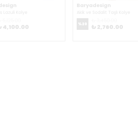
design
Baryadesign
is Lazuli Kolye
Akik ve Sodalit Taşlı Kolye
 5,125.00
₺ 3,450.00
%
20
₺ 4,100.00
₺ 2,760.00