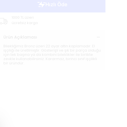
1000 TL üzeri
ücretsiz kargo
Ürün Açıklaması
Bilekliğimiz Bronz üzeri 22 ayar altın kaplamadır. El
işçiliği ile üretilmiştir. Gösterişli ve şık bir parça olduğu
için tek başına ya da kombini bileklikler ile birlikte
zevkle kullanabilirsiniz. Kararmaz, birinci sınıf işçilikli
bir üründür.