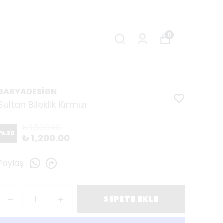
0
BARYADESİGN
Sultan Bileklik Kırmızı
₺ 1,500.00
%
20
₺ 1,200.00
Paylaş
:
SEPETE EKLE