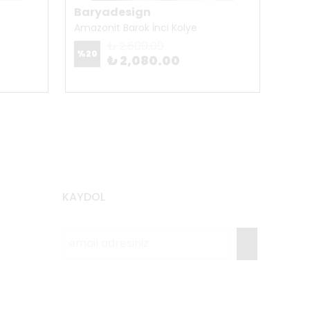
Baryadesign
Bar
Amazonit Barok İnci Kolye
Anka
₺ 2,600.00
%
20
%
20
₺ 2,080.00
KAYDOL