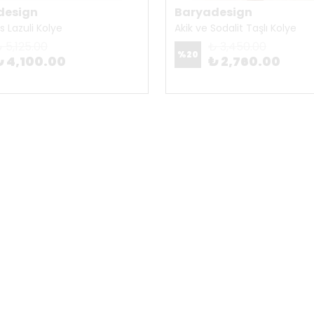
design
Baryadesign
is Lazuli Kolye
Akik ve Sodalit Taşlı Kolye
 5,125.00
₺ 3,450.00
%
20
₺ 4,100.00
₺ 2,760.00