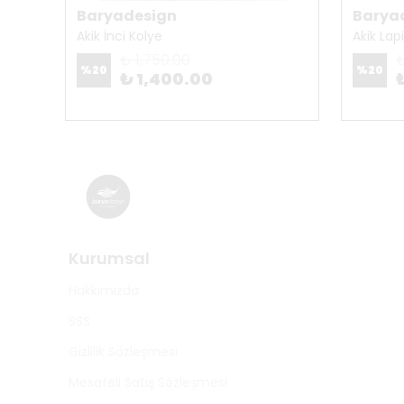
Baryadesign
Barya
Akik İnci Kolye
Akik Lap
₺ 1,750.00
₺
%
20
%
20
₺ 1,400.00
Kurumsal
Hakkımızda
SSS
Gizlilik Sözleşmesi
Mesafeli Satış Sözleşmesi