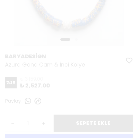
BARYADESİGN
Azura Gana Cam & İnci Kolye
₺ 3,159.00
%
20
₺ 2,527.00
Paylaş
:
SEPETE EKLE