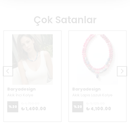
Çok Satanlar
Baryadesign
Baryadesign
Akik İnci Kolye
Akik Lapis Lazuli Kolye
₺ 1,750.00
₺ 5,125.00
%
20
%
20
₺ 1,400.00
₺ 4,100.00