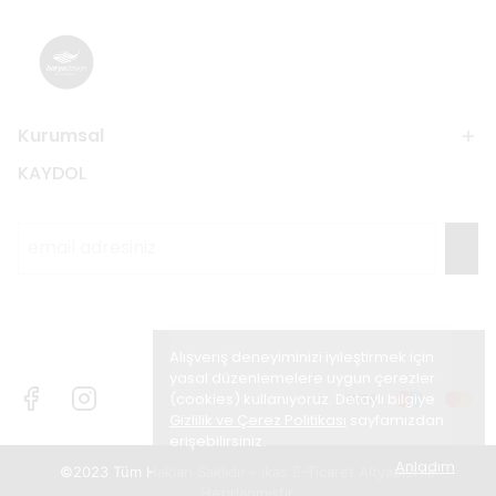
Kurumsal
KAYDOL
Alışveriş deneyiminizi iyileştirmek için
yasal düzenlemelere uygun çerezler
(cookies) kullanıyoruz. Detaylı bilgiye
Gizlilik ve Çerez Politikası
sayfamızdan
erişebilirsiniz.
Anladım
©2023 Tüm Hakları Saklıdır - ikas E-Ticaret
Altyapısı ile
Hazırlanmıştır.