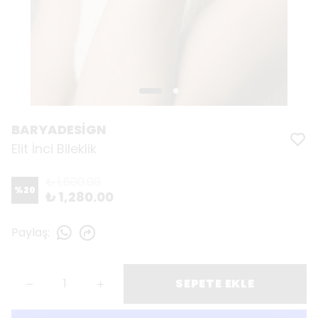
BARYADESİGN
Elit İnci Bileklik
₺ 1,600.00
%
20
₺ 1,280.00
Paylaş
:
SEPETE EKLE