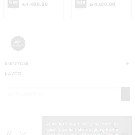
%
20
%
20
₺ 1,400.00
₺ 4,100.00
Kurumsal
KAYDOL
Alışveriş deneyiminizi iyileştirmek için
yasal düzenlemelere uygun çerezler