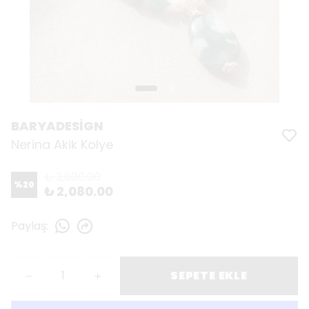
BARYADESİGN
Nerina Akik Kolye
₺ 2,600.00
%
20
₺ 2,080.00
Paylaş
:
SEPETE EKLE