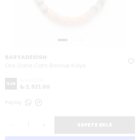
BARYADESİGN
Ora Gana Cam Boncuk Kolye
₺ 3,152.00
%
20
₺ 2,521.00
Paylaş
:
SEPETE EKLE