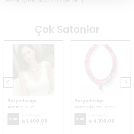
Bu ürün için henüz yorum yapılmamış.
Çok Satanlar
Baryadesign
Baryadesign
Akik İnci Kolye
Akik Lapis Lazuli Kolye
₺ 1,750.00
₺ 5,125.00
%
20
%
20
₺ 1,400.00
₺ 4,100.00