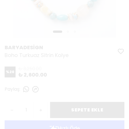
BARYADESİGN
Boho Turkuaz Sitrin Kolye
₺ 3,250.00
%
20
₺ 2,600.00
Paylaş
:
SEPETE EKLE