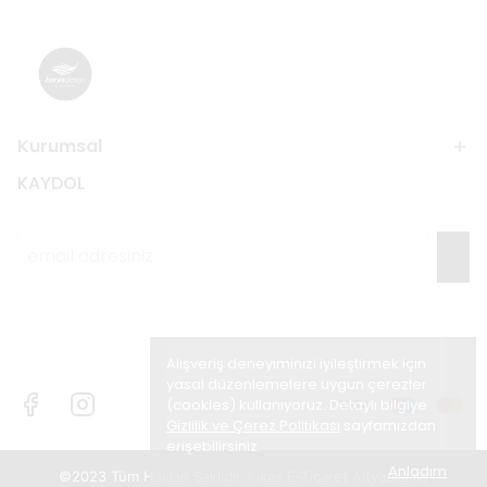
Kurumsal
KAYDOL
Alışveriş deneyiminizi iyileştirmek için
yasal düzenlemelere uygun çerezler
(cookies) kullanıyoruz. Detaylı bilgiye
Gizlilik ve Çerez Politikası
sayfamızdan
erişebilirsiniz.
Anladım
©2023 Tüm Hakları Saklıdır - ikas E-Ticaret
Altyapısı ile