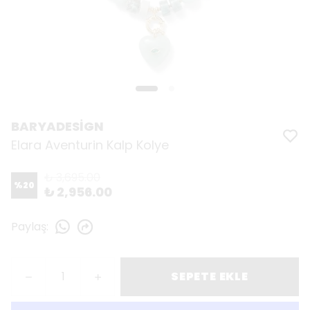
BARYADESİGN
Elara Aventurin Kalp Kolye
₺ 3,695.00
%
20
₺ 2,956.00
Paylaş
:
SEPETE EKLE