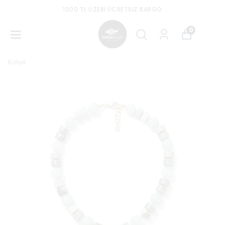
1000 TL ÜZERI ÜCRETSIZ KARGO
0
Kolye