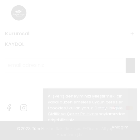
Kurumsal
KAYDOL
Alışveriş deneyiminizi iyileştirmek için
yasal düzenlemelere uygun çerezler
(cookies) kullanıyoruz. Detaylı bilgiye
Gizlilik ve Çerez Politikası
sayfamızdan
erişebilirsiniz.
Anladım
©2023 Tüm Hakları Saklıdır - ikas E-Ticaret
Altyapısı ile
Hazırlanmıştır.