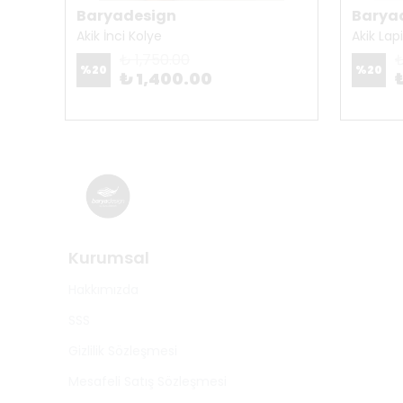
Baryadesign
Barya
Akik İnci Kolye
Akik Lap
₺ 1,750.00
₺
%
20
%
20
₺ 1,400.00
Kurumsal
Hakkımızda
SSS
Gizlilik Sözleşmesi
Mesafeli Satış Sözleşmesi