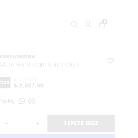
0
BARYADESİGN
Azura Gana Cam & İnci Kolye
₺ 3,159.00
%
20
₺ 2,527.00
Paylaş
:
SEPETE EKLE