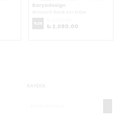
Baryadesign
Bar
Amazonit Barok İnci Kolye
Anka
₺ 2,600.00
%
20
%
20
₺ 2,080.00
KAYDOL