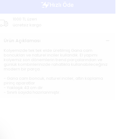
1000 TL üzeri
ücretsiz kargo
Ürün Açıklaması
Kolyemizde tek tek elde üretilmiş Gana cam
boncukları ve naturel inciler kullandık. El yapımı
kolyemiz son dönemlerin trend parçalarından ve
günlük kombinlerinizde rahatlıkla kullanabileceğiniz
modern bir parça.
- Gana cam boncuk, naturel inciler, altın kaplama
pirinç aparatlar
- Yaklaşık 43 cm dir
- Sınırlı sayıda hazırlanmıştır.