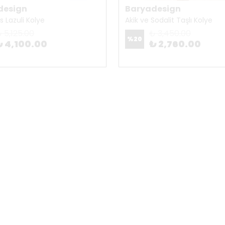
design
Baryadesign
is Lazuli Kolye
Akik ve Sodalit Taşlı Kolye
 5,125.00
₺ 3,450.00
%
20
₺ 4,100.00
₺ 2,760.00