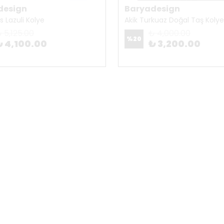
design
Baryadesign
is Lazuli Kolye
Akik Turkuaz Doğal Taş Kolye
 5,125.00
₺ 4,000.00
%
20
₺ 4,100.00
₺ 3,200.00