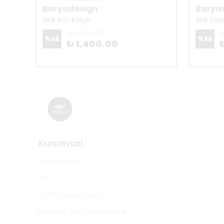
Baryadesign
Barya
Akik İnci Kolye
Akik Lap
₺ 1,750.00
₺
%
20
%
20
₺ 1,400.00
Kurumsal
Hakkımızda
SSS
Gizlilik Sözleşmesi
Mesafeli Satış Sözleşmesi