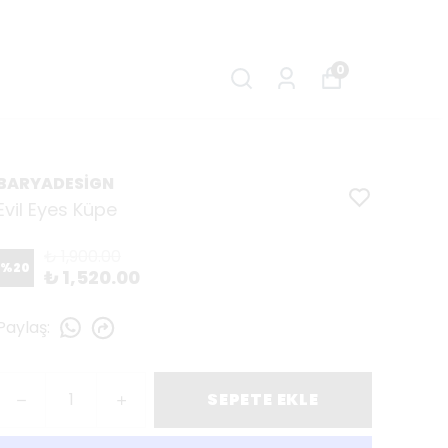
0
BARYADESİGN
Evil Eyes Küpe
₺ 1,900.00
%
20
₺ 1,520.00
Paylaş
:
SEPETE EKLE