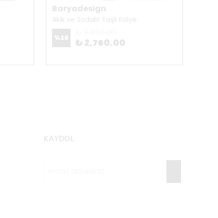
Baryadesign
Bar
Akik ve Sodalit Taşlı Kolye
Amaz
₺ 3,450.00
%
20
%
20
₺ 2,760.00
KAYDOL